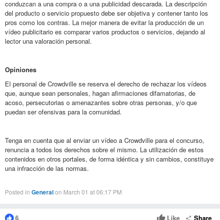
conduzcan a una compra o a una publicidad descarada. La descripción
del producto o servicio propuesto debe ser objetiva y contener tanto los
pros como los contras. La mejor manera de evitar la producción de un
vídeo publicitario es comparar varios productos o servicios, dejando al
lector una valoración personal.
Opiniones
El personal de Crowdville se reserva el derecho de rechazar los vídeos
que, aunque sean personales, hagan afirmaciones difamatorias, de
acoso, persecutorias o amenazantes sobre otras personas, y/o que
puedan ser ofensivas para la comunidad.
Tenga en cuenta que al enviar un vídeo a Crowdville para el concurso,
renuncia a todos los derechos sobre el mismo. La utilización de estos
contenidos en otros portales, de forma idéntica y sin cambios, constituye
una infracción de las normas.
Posted in
General
on March 01 at 06:17 PM
Like
Share
6
thumb_up
share